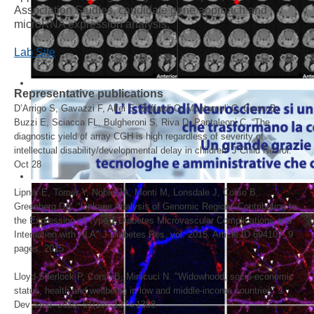
Association Studies, candidate gene approach and
microRNA expression analysis.
Lab Site
Representative publications
D’Arrigo S, Gavazzi F, Alfei E, Zuffardi O, Montomoli C, Corso B,
Buzzi E, Sciacca FL, Bulgheroni S, Riva D, Pantaleoni C. “The
diagnostic yield of array CGH is high regardless of severity of
intellectual disability/developmental delay in children” J Child Neurol.
Oct 28
Lipner E, Tomer Y, Noble JA, Monti M, Lonsdale J, Corso B,
Greenberg DA. "Linkage Analysis of Genomic Regions Contributing to
the Expression of Type 1 Diabetes Microvascular Complications and
Interaction with HLA" J Diabetes Res. vol. 2015. Article ID 694107, 9
pages, 2015
Lloyd-Sherlock P, Corso B, Minicuci N. "Widowhood, socio-economic
status, health and wellbeing in low and middle-income countries" J
Dev Stud. 2015; 51(10): 1374-1388