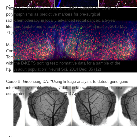
Pezzolo E, Modena Y, Corso B, Giusti P, Gusella M. “Germ line
polymorphisms as predictive markers for pre-surgical
radiochemotherapy in locally advanced rectal cancer: a 5-year
literature update and critical review” Eur J Clin Pharmacol. 2015 May;
71(5): 529-39
Mattioli F, Stampatori C, Bellomi F, Scarpazza C, Galli P, Guarneri C,
Corso B, Montomoli C, Niccolai C, Goretti B, Amato MP, Riboni E,
Tomasina CD, FalautanoM, Capra R. "Assessing executive function
with the D-KEFS sorting test: normative data for a sample of the
Italian adult population" Neurol Sci. 2014 Dec; 35 (12)
Corso B, Greenberg DA. "Using linkage analysis to detect gene-gene
interaction by stratifying family data on known disease, or disease-
associated, alleles" PLoS One. 2014 Apr 1;9(4)