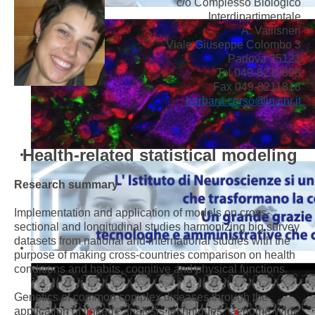
c/o Complesso Biologico
Interdipartimentale
A. Vallisneri
Viale Giuseppe Colombo 3
Padova 35121
Tel 049-8218898
Fax 049-8211818
barbara.corso@in.cnr.it
Health-related statistical modeling
Research summary
Implementation and application of models on cross-
sectional and longitudinal studies harmonizing big survey
datasets from national and international studies with the
purpose of making cross-countries comparison on health
conditions and habits, cognitive and physical functions.
Genetics of common complex diseases through the
application of linkage analysis techniques, Genome Wide