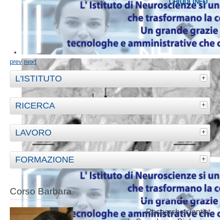
CHIUDI INFO
prev
next
L'ISTITUTO
RICERCA
LAVORO
FORMAZIONE
Corso Barbara
Research scientist