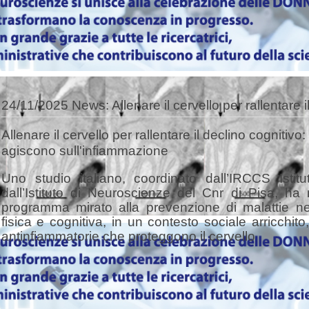
24/11/2025 News: Allenare il cervello per rallentare i
Allenare il cervello per rallentare il declino cogniti
agiscono sull'infiammazione
Uno studio italiano, coordinato dall’IRCCS Istit
dall’Istituto di Neuroscienze del Cnr di Pisa, ha m
programma mirato alla prevenzione di malattie neu
fisica e cognitiva, in un contesto sociale arricchi
antinfiammatorie che proteggono il cervello