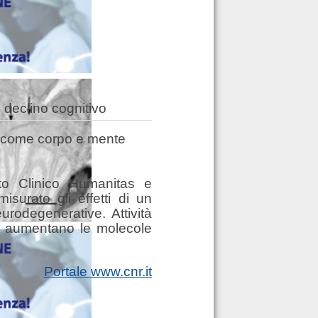
l declino cognitivo
vo: come corpo e mente
uto Clinico Humanitas e
isurato gli effetti di un
rodegenerative. Attività
to, aumentano le molecole
Portale www.cnr.it