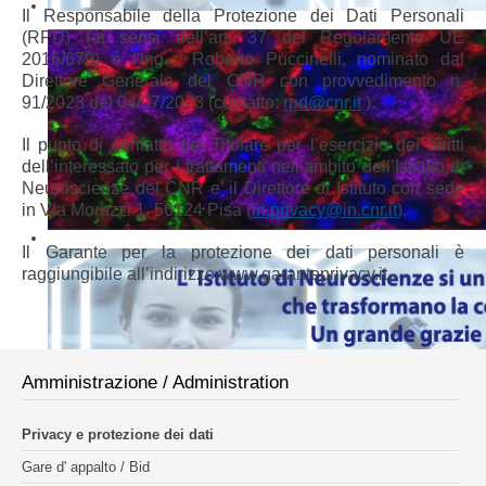
Il Responsabile della Protezione dei Dati Personali
(RPD) (ai sensi dell’art. 37 del Regolamento UE
2016/679) è l'ing. Roberto Puccinelli, nominato dal
Direttore Generale del CNR con provvedimento n.
91/2023 del 04/07/2023 (contatto:
rpd@cnr.it
).
Il punto di contatto del Titolare per l’esercizio dei diritti
dell’interessato per i trattamenti nell’ambito dell’Istituto di
Neuroscienze del CNR e’ il Direttore di Istituto con sede
in Via Moruzzi 1, 56124 Pisa (
in.privacy@in.cnr.it
).
Il Garante per la protezione dei dati personali è
raggiungibile all’indirizzo www.garanteprivacy.it.
Amministrazione / Administration
Privacy e protezione dei dati
Gare d' appalto / Bid