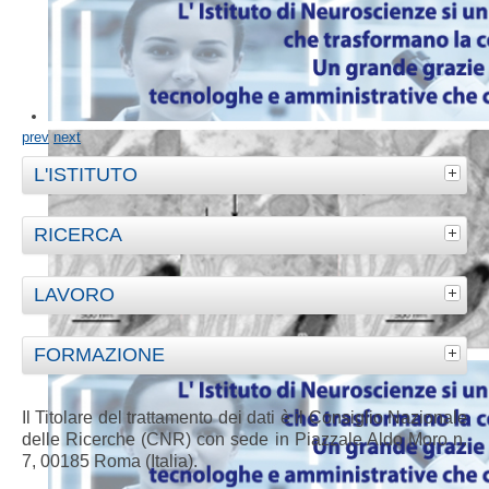
prev
next
L'ISTITUTO
RICERCA
LAVORO
FORMAZIONE
Il Titolare del trattamento dei dati è il Consiglio Nazionale
delle Ricerche (CNR) con sede in Piazzale Aldo Moro n.
7, 00185 Roma (Italia).