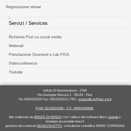
Registrazione retreat
Servizi / Services
Richiesta Post su social media
Webmail
Prenotazione Strumenti e Lab PISA
Videoconferenza
Youtube
Istituto Di Neuroscienze - CNR
Via Giuseppe Moruzzi,1 - 56124 - Pisa
Tel.:0503153206 Fax: 0503153210 | PEC:
protocollo.in@pec.cnr.it
P.IVA: 02118311006 - C.F.: 80054330586
Sito realizzato da
RENZO DI RENZO
con l' utilizzo del software libero
Joomla
e
template accessibile beez3
gestione dei contenuti
SILVIA ZOLETTO
, consulenza scientifica IRENE CORRADINI