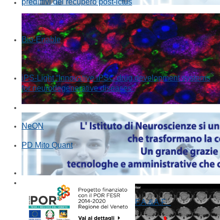
predittivi del recupero post-ictus
Bio-Enable
iPS-Light “Innovative iPSC drug development systems
for neurodegenerative diseases”
NeON
PD Mito Quant
F.A.&A.F.