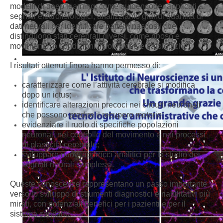
modelli di deep learning, come autoencoder applicati ai
segnali elettrofisiologici, analizziamo grandi quantità di
dati neurali per identificare pattern nascosti che
distinguono stati cerebrali diversi, come riposo e
movimento, o condizioni fisiologiche e patologiche.
I risultati ottenuti finora hanno permesso di:
caratterizzare come l’attività cerebrale si modifica
dopo un ictus;
identificare alterazioni precoci nei circuiti neuronali
che possono predire il recupero motorio;
evidenziare il ruolo di specifiche popolazioni
neuronali nel controllo del movimento e nei processi
di plasticità cerebrale;
sviluppare nuovi approcci analitici per lo studio dei
segnali neurali complessi.
Queste conoscenze rappresentano un passo importante
verso lo sviluppo di strumenti diagnostici e riabilitativi più
mirati, con potenziali benefici per i pazienti e per il
sistema sanitario.