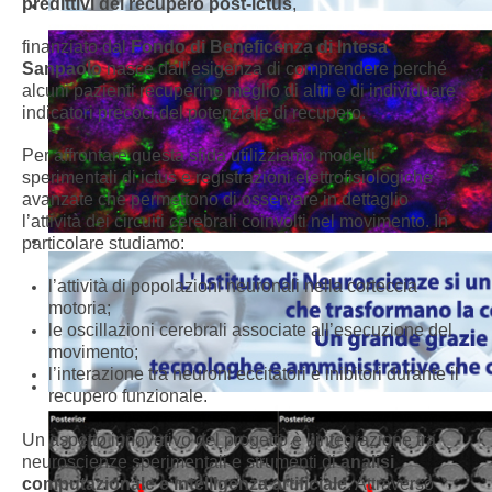
predittivi del recupero post-ictus
,
finanziato dal
Fondo di Beneficenza di Intesa
Sanpaolo
nasce dall’esigenza di comprendere perché
alcuni pazienti recuperino meglio di altri e di individuare
indicatori precoci del potenziale di recupero.
Per affrontare questa sfida utilizziamo modelli
sperimentali di ictus e registrazioni elettrofisiologiche
avanzate che permettono di osservare in dettaglio
l’attività dei circuiti cerebrali coinvolti nel movimento. In
particolare studiamo:
l’attività di popolazioni neuronali nella corteccia
motoria;
le oscillazioni cerebrali associate all’esecuzione del
movimento;
l’interazione tra neuroni eccitatori e inibitori durante il
recupero funzionale.
Un aspetto innovativo del progetto è l’integrazione tra
neuroscienze sperimentali e strumenti di
analisi
computazionale e intelligenza artificiale
. Attraverso