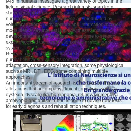
MRI in humans investigate a great variety of topics in the
field of visual science. Research interests span from
sheer perceptual processes, such as perception of space,
numerosity and time to how these are modulated by
voluntary actions, body posture and information in other
modalities. A key interest is in how these functions
develop and change over time in response to sensory
experience and the contribution of the mirror neuron
system.
Research is carried out with a host of techniques, some
purely behavioural such as contrast sensitivity,
adaptation, cross-sensory integration, some physiological
such as MRI, DTI, EEG, some combining multiple
approaches.
An important stream of research is focussed on the brain
alterations that accompany clinical conditions such as
dyslexia, dyscalculia, hemianopia, retinitis pigmentosa,
amblyopia and autism. Effort is done to devise new tests
for early diagnosis and rehabilitation techniques.