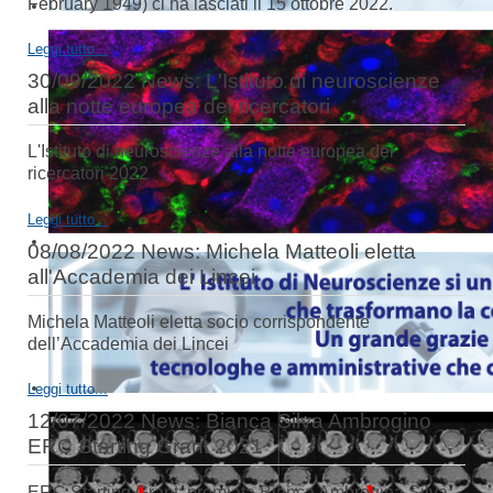
February 1949) ci ha lasciati il 15 ottobre 2022.
Leggi tutto...
30/09/2022 News: L'Istituto di neuroscienze
alla notte europea dei ricercatori
L'Istituto di neuroscienze alla notte europea dei
ricercatori 2022
Leggi tutto...
08/08/2022 News: Michela Matteoli eletta
all'Accademia dei Lincei
Michela Matteoli eletta socio corrispondente
dell’Accademia dei Lincei
Leggi tutto...
12/07/2022 News: Bianca Silva Ambrogino
ERC Starting Grant 2021
ERC Starting Grant: premiata Bianca Ambrogina Silva