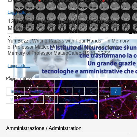
Leggi tutto...
13/06/2022 News: In Memory of Professor
Matteo
Yuri Bozzi: Writing Papers with Four Hands – In Memory
of Professor Matteo Writing Papers with Four Hands – In
Memory of Professor MatteoCaleo (1970–2022)
Leggi tutto...
Pagina 7 di 30
Inizio
Indietro
2
3
4
5
6
7
8
9
10
11
Avanti
Fine
Amministrazione / Administration