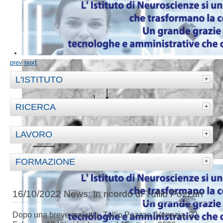
prev
next
L'ISTITUTO
RICERCA
LAVORO
FORMAZIONE
16/10/2022 News: In ricordo di Tullio Pozzan
Dopo una breve malattia, Tullio Pozzan (Venezia, 22