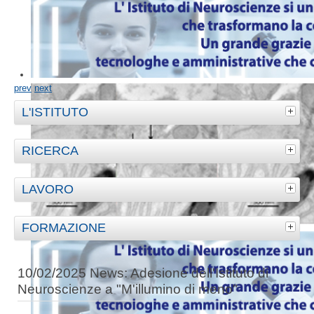
prev
next
L'ISTITUTO
RICERCA
LAVORO
FORMAZIONE
10/02/2025 News: Adesione dell'Istituto di
Neuroscienze a "M'illumino di meno"