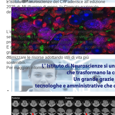
L’Istituto di Neuroscienze del Cnr aderisce all’edizione
2025 di Mi illumino di meno, la Giornata nazionale
del risparmio energetico e degli stili di vita sostenibile
L'edizione 2025 è dedicata allo spreco energetico nel
settore del fast fashion e alle alternative virtuose che
promuovono il riuso e la valorizzazione degli abiti.
E ricordiamoci, non solo il 16 febbraio, dei piccoli e
grandi gesti quotidiani, per ridurre gli sprechi e
ottimizzare le risorse adottando stili di vita più
sostenibili.
Per maggiori informazioni:
M'illumino di meno