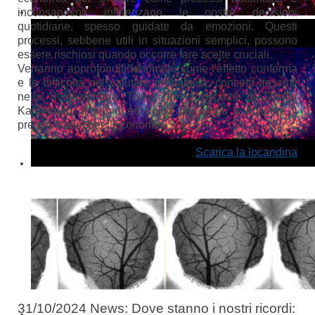
inconsapevoli influenzano le nostre decisioni
quotidiane, spesso guidate da emozioni. Questi
processi, sebbene utili in situazioni semplici, possono
essere rischiosi quando occorre fare scelte cruciali.
Verranno approfonditi fenomeni come l'effetto conferma
e le difficoltà nel valutare probabilità, concetti descritti
nella rivoluzionaria Teoria del Prospetto di Daniel
Kahneman, il primo ed
unico psicologo a ricevere il
premio Nobel per l’Economia.
Scarica la locandina
31/10/2024 News: Dove stanno i nostri ricordi: