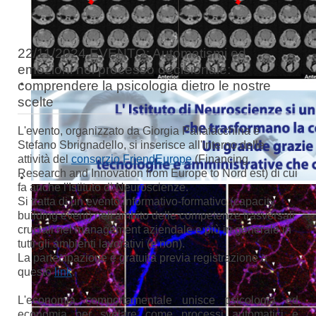
22/11/2024 EVENTO: Automatismi ed
emozioni nel processo decisionale:
comprendere la psicologia dietro le nostre
scelte
L'evento, organizzato da Giorgia Pallafacchina e
Stefano Sbrignadello, si inserisce all'interno delle
attività del
consorzio FriendEurope
(Financing
Research and Innovation from Europe to Nord est) di cui
fa anche l'Istituto di Neuroscienze.
Si tratta di un evento informativo-formativo (capacity
building event)
nell'ambito delle competenze trasversali
cruciali nel management aziendale e più in generale in
tutti gli ambienti lavorativi (e non).
La partecipazione è gratuita previa registrazione a
questo
link
.
L'economia comportamentale unisce psicologia ed
economia per svelare come processi automatici e