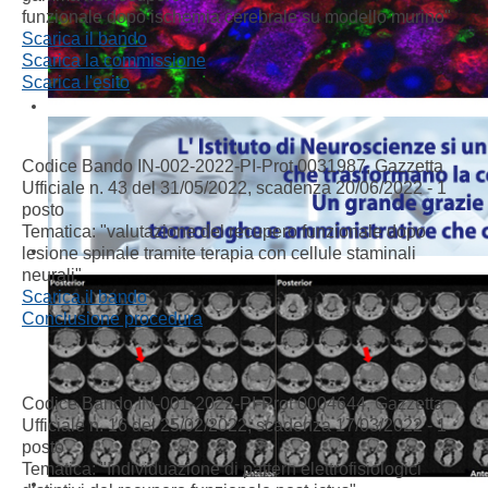
funzionale
dopo
ischemia
cerebrale
su
modello
murino"
Scarica il bando
Scarica la commissione
Scarica l'esito
Codice Bando IN-002-2022-PI-Prot 0031987
, Gazzetta
Ufficiale n. 43 del 31/05/2022
, scadenza 20/06/2022 - 1
posto
Tematica: "valutazione del recupero funzionale dopo
lesione spinale tramite terapia con cellule staminali
neurali"
Scarica il bando
Conclusione procedura
Codice Bando
IN-001-2022-PI-Prot 0004644, Gazzetta
Ufficiale n. 16 del 25/02/2022
, scadenza 17/03/2022 - 1
posto
Tematica: "Individuazione di pattern elettrofisiologici