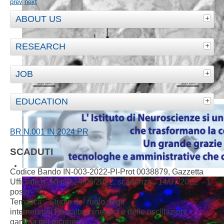
prev
next
ABOUT US
RESEARCH
JOB
EDUCATION
BR N.001 IN 2024 PR
SCADUTI
Codice Bando IN-003-2022-PI-Prot 0038879, Gazzetta
Ufficiale n. 50 del 24/06/2022, scadenza : 14/07/2022 - 1
posto
Tematica: "
Studio del ruolo degli
interneuroni
Parvalbuminergici
e delle oscillazioni
gamma nel recupero