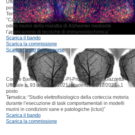
Ufficiale n. 3 del 11/01/2022, scadenza : 31/01/2022
- 1
posto
Tematica:
"
Caratterizzazione
delle
disfunzioni
neuronali
e
gliali
in
m
odelli
murini
della
malattia
di
Alzheimer mediante
l’applicazione di tecniche di immunoistochimica
"
Scarica il bando
Scarica la commissione
Scarica l'esito del concorso
Codice Bando IN-002-2021-PI-Prot 0070236, Gazzetta
Ufficiale n. 93 del 23/11/2021, scadenza 13/12/2021 - 1
posto
Tematica: “Studio elettrofisiologico della corteccia motoria
durante l’esecuzione di task comportamentali in modelli
murini in condizioni sane e patologiche (ictus)"
Scarica il bando
Scarica la commissione