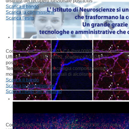
distintivi del recupero funzionale post-ictus"
Scarica il bando
S
carica la commissione
Scarica l'esito
Codice Bando
IN-002-2021-CA-Prot 0080047, Gazzetta
Ufficiale n. 3 del 11/01/2022
, scadenza 10/02/2022 - 1
posto
Tematica: "
Studi di farmacologia comportamentale in
modelli sperimentali e animali di alcolismo
"
Scarica il bando
Scarica la commissione
Scarica l'esito del concorso
Codice Bando
IN-001-2021-PD-Prot 0083508, Gazzetta