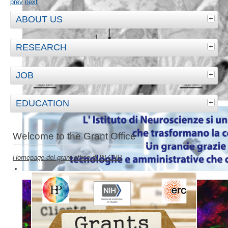
prev
next
ABOUT US
RESEARCH
JOB
EDUCATION
Welcome to the Grant Office
Homepage del grant office di IN-CNR