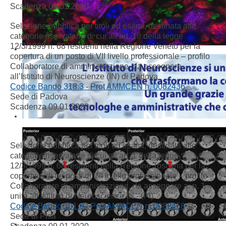
Scadenza 09.01.2020
Selezione pubblica per titoli ed esami, destinata alle
categorie riservatarie di cui all’art. 18 della legge
12/3/1999 n. 68 residenti nella Regione Veneto per la
copertura di un posto di VII livello professionale – profilo
Collaboratore di amministrazione, da assegnare
all’Istituto di Neuroscienze (IN) di Padova
Codice Bando 318.3 - Prot AMMCEN n. 0082436
Sede di Padova
Scadenza 09.01.2020
Selezione pubblica per titoli ed esami, destinata alle
categorie riservatarie di cui all’art. 1 della legge
12/3/1999 n. 68 residenti nella Regione Toscana per la
copertura di tre posti di VII livello professionale – profilo
Collaboratore di amministrazione, da assegnare a: n. 1
unità all’Istituto di Neuroscienze IN - (PI)
Codice Bando 301.9 - Prot AMMCEN n. 0082458
Sede di Pisa