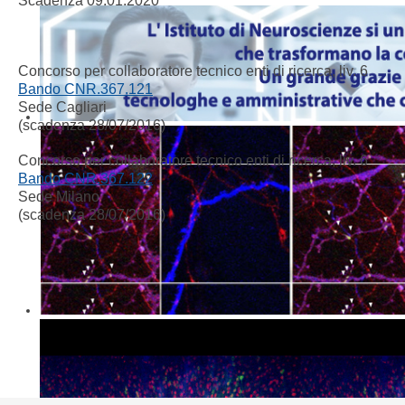
Scadenza 09.01.2020
Concorso per collaboratore tecnico enti di ricerca, liv. 6
Bando CNR.367.121
Sede Cagliari
(scadenza 28/07/2016)
Concorso per collaboratore tecnico enti di ricerca, liv. 6
Bando CNR.367.122
Sede Milano
(scadenza 28/07/2016)