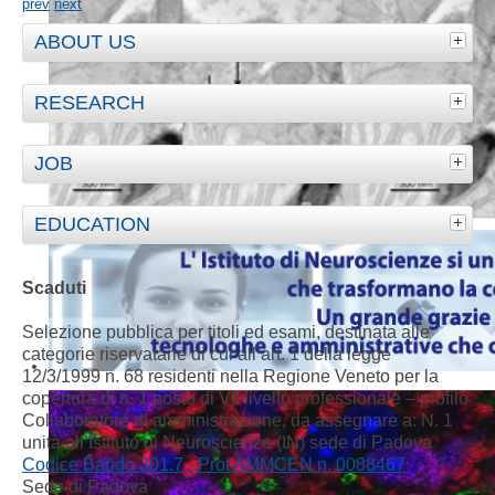
prev
next
ABOUT US
RESEARCH
JOB
EDUCATION
Scaduti
Selezione pubblica per titoli ed esami, destinata alle
categorie riservatarie di cui all’art. 1 della legge
12/3/1999 n. 68 residenti nella Regione Veneto per la
copertura di n. 1 posto di VII livello professionale – profilo
Collaboratore di amministrazione, da assegnare a: N. 1
unità all’Istituto di Neuroscienze (IN) sede di Padova
Codice Bando 301.7 - Prot AMMCEN n. 0088467
Sede di Padova