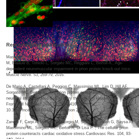
Representative publications
Massimino ML, Peggion C, Loro F, Stella R, Megighian A, Scorzeto
M, Blaauw B, Toniolo L, Sorgato MC, Reggiani C, Bertoli A., Age-
dependent neuromuscular impairment in prion protein knock-out mice.
Muscle Nerve. 53, 269-79, 2016.
De Mario A, Castellani A, Peggion C, Massimino ML, Lim D, Hill AF,
Sorgato MC, Bertoli A.,
The prion protein constitutively controls
neuronal store-operated Ca(2+) entry through Fyn kinase.
Front Cell Neurosci. 2015 Oct 28;9:416. doi:
10.3389/fncel.2015.00416. eCollection 2015.
Zanetti F, Carpi A, Menabò R, Giorgio M, Schulz R, Valen G, Baysa A,
Massimino ML, Sorgato MC, Bertoli A, Di Lisa F. , The cellular prion
protein counteracts cardiac oxidative stress.Cardiovasc Res. 104, 93-