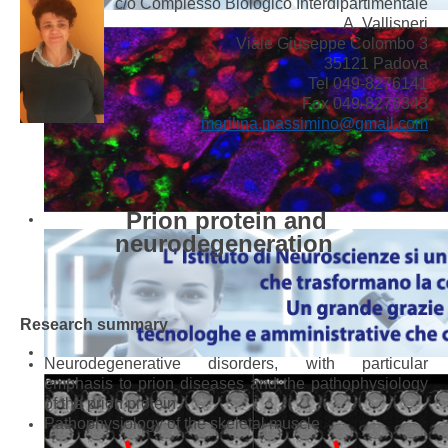
c/o Complesso Biologico Interdipartimentale
A. Vallisneri
Viale Giuseppe Colombo 3
35121 Padova
Tel 049-8276141
Fax 049-8276343
marilina.massimino@gmail.com
Prion protein and
neurodegeneration
Research summary
Neurodegenerative disorders, with particular
emphasis to prion diseases and the pathophysiology
of the prion protein.
Pathophysiology of the skeletal muscle