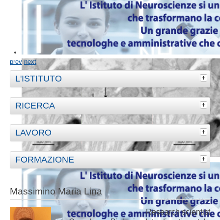
prev
next
L'ISTITUTO
RICERCA
LAVORO
FORMAZIONE
Massimino Maria Lina
Research scientist