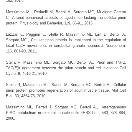
102, 2014.
Massimino ML, Redaelli M, Bertoli A, Sorgato MC, Mucignat-Caretta
C.,
Altered behavioral aspects of aged mice lacking the cellular prion
protein. Physiology and Behavior, 119, 86-91, 2013.
Lazzari C, Peggion C, Stella R, Massimino ML, Lim D, Bertoli A,
Sorgato MC.,
Cellular prion protein is implicated in the regulation of
local Ca2+ movements in cerebellar granule neurons.J Neurochem.
116, 881-90, 2011.
Stella R, Massimino ML, Sorgato MC, Bertoli A.,
Prion and TNFα:
TAC(E)it agreement between the prion protein and cell signaling.Cell
Cycle, 9, 4616-21, 2010
Stella R, Massimino ML, Sandri M, Sorgato MC, Bertoli A.,
Cellular
prion protein promotes regeneration of adult muscle tissue. Mol Cell
Biol. 30, 4864-76, 2010.
Massimino ML, Ferrari J, Sorgato MC, Bertoli A.,
Heterogeneous
PrPC metabolism in skeletal muscle cells.FEBS Lett, 580, 878–884,
2006.