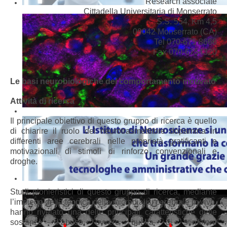
Research associate
Cittadel
la
Universitari
a di Monserrato
S.S. 554, Km 4,5
09042 Monserrato (CA)
Tel 070-675 8666
Fax 070-6754320
Le basi neurobiologiche del comportamento motivato
Attività di ricerca
Il principale obiettivo di questo gruppo di ricerca è quello
di chiarire il ruolo del neurotrasmettitore dopamina in
differenti aree cerebrali nelle proprietà gratificanti e
motivazionali di stimoli di rinforzo convenzionali e
droghe.
Studi pionieristici di questo gruppo di ricerca, mediante
l’impiego della tecnica della microdialisi cerebrale in vivo,
hanno rivelato una delle principali caratteristiche delle
sostanze d’abuso ovvero quella di stimolare