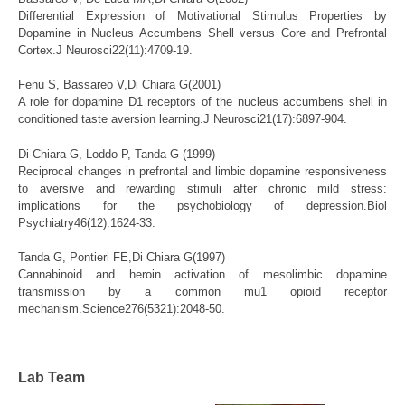
Differential Expression of Motivational Stimulus Properties by
Dopamine in Nucleus Accumbens Shell versus Core and Prefrontal
Cortex.J Neurosci22(11):4709-19.
Fenu S, Bassareo V,Di Chiara G(2001)
A role for dopamine D1 receptors of the nucleus accumbens shell in
conditioned taste aversion learning.J Neurosci21(17):6897-904.
Di Chiara G, Loddo P, Tanda G (1999)
Reciprocal changes in prefrontal and limbic dopamine responsiveness
to aversive and rewarding stimuli after chronic mild stress:
implications for the psychobiology of depression.Biol
Psychiatry46(12):1624-33.
Tanda G, Pontieri FE,Di Chiara G(1997)
Cannabinoid and heroin activation of mesolimbic dopamine
transmission by a common mu1 opioid receptor
mechanism.Science276(5321):2048-50.
Lab Team