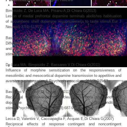
Bimpisidis Z, De Luca MA, Pisanu A,Di Chiara G(2013)
Lesion of medial prefrontal dopamine terminals abolishes habituation
of accumbens shell dopamine responsiveness to taste stimuli.Eur J
Neurosci 37(4):613-22.
Bassareo V, Cucca F, Cadoni C, Musio P,Di Chiara G(2013)
Differential influence of morphine sensitization on accumbens shell
and core dopamine responses to morphine- and food-conditioned
stimuli.Psychopharmacology 225(3):697-706.
De Luca MA, Bimpisidis Z, Bassareo V,Di Chiara G(2011)
Influence of morphine sensitization on the responsiveness of
mesolimbic and mesocortical dopamine transmission to appetitive and
aversive gustatory stimuli.Psychopharmacology 216(3):345-53.
Bassareo V, Musio P,Di Chiara G(2011)
Reciprocal responsiveness of nucleus accumbens shell and core
dopamine to food- and drug-conditioned
stimuli.Psychopharmacology214(3):687-97.
Lecca D, Valentini V, Cacciapaglia F, Acquas E,Di Chiara G(2007)
Reciprocal effects of response contingent and noncontingent