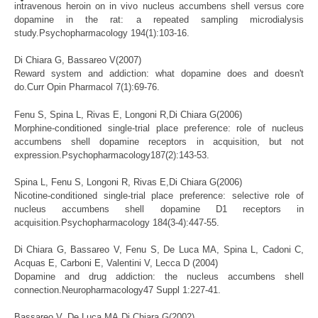
intravenous heroin on in vivo nucleus accumbens shell versus core
dopamine in the rat: a repeated sampling microdialysis
study.Psychopharmacology 194(1):103-16.
Di Chiara G, Bassareo V(2007)
Reward system and addiction: what dopamine does and doesn't
do.Curr Opin Pharmacol 7(1):69-76.
Fenu S, Spina L, Rivas E, Longoni R,Di Chiara G(2006)
Morphine-conditioned single-trial place preference: role of nucleus
accumbens shell dopamine receptors in acquisition, but not
expression.Psychopharmacology187(2):143-53.
Spina L, Fenu S, Longoni R, Rivas E,Di Chiara G(2006)
Nicotine-conditioned single-trial place preference: selective role of
nucleus accumbens shell dopamine D1 receptors in
acquisition.Psychopharmacology 184(3-4):447-55.
Di Chiara G, Bassareo V, Fenu S, De Luca MA, Spina L, Cadoni C,
Acquas E, Carboni E, Valentini V, Lecca D (2004)
Dopamine and drug addiction: the nucleus accumbens shell
connection.Neuropharmacology47 Suppl 1:227-41.
Bassareo V, De Luca MA,Di Chiara G(2002)