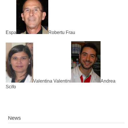
Espa
Robertu Frau
Valentina Valentini
Andrea
Scifo
News