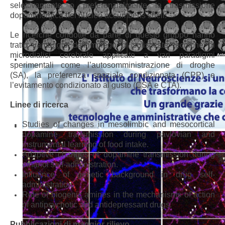
selettivamente o preferenzialmente la trasmissione
dopaminergica nel nucleo accumbens shell.
Le ricerche condotte da parte di questo gruppo hanno
tratto vantaggio dall’impiego di sofisticate tecniche di
microdialisi cerebrale applicate a vari paradigmi
sperimentali come l’autosomministrazione di droghe
(SA), la preferenza spaziale condizionata (CPP) e
l’evitamento condizionato al gusto (CSA e CTA).
Linee di ricerca
Studies of changes in mesolimbic and mesocortical
dopamine transmission during pavlovian and
instrumental learning of food intake.
Adaptive changes of dopamine transmission during
ethanol self-administration.
Influence of genetic background in drug self-
administration.
Role of biogenic amines in the mechanisms of action
of antipsychotic and antidepressant drugs.
Pubblicazioni di maggior rilievo