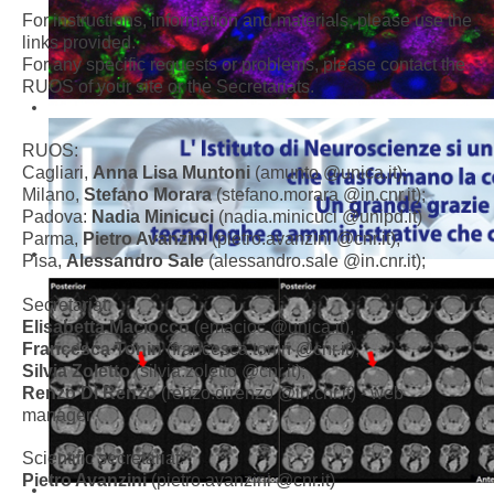
For instructions, information and materials, please use the
links provided.
For any specific requests or problems, please contact the
RUOS of your site or the Secretariats.
RUOS:
Cagliari,
Anna Lisa Muntoni
(amunto @unica.it);
Milano,
Stefano Morara
(stefano.morara @in.cnr.it);
Padova:
Nadia Minicuci
(nadia.minicuci @unipd.it)
Parma,
Pietro Avanzini
(pietro.avanzini @cnr.it),
Pisa,
Alessandro Sale
(alessandro.sale @in.cnr.it);
Secretariat:
Elisabetta Maciocco
(emacioc @unica.it),
Francesca Tonin
(francesca.tonin @cnr.it),
Silvia Zoletto
(silvia.zoletto @cnr.it);
Renzo Di Renzo
(renzo.direnzo @in.cnr.it) -
web
manager
Scientific secretariat:
Pietro Avanzini
(pietro.avanzini @cnr.it)