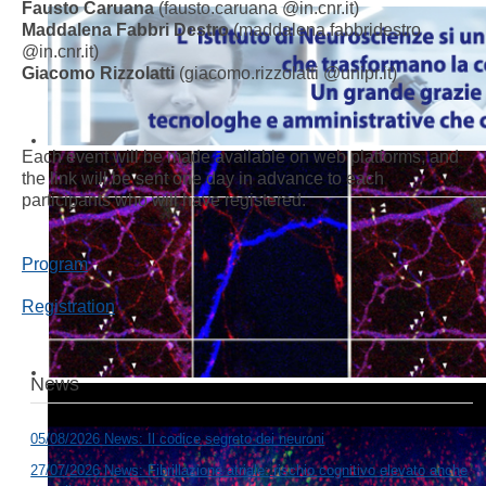
Fausto Caruana
(fausto.caruana @in.cnr.it)
Maddalena Fabbri Destro
(maddalena.fabbridestro
@in.cnr.it)
Giacomo Rizzolatti
(giacomo.rizzolatti @unipr.it)
Each event will be made available on web platforms, and
the link will be sent one day in advance to each
participants who will have registered.
Program
Registration
News
05/08/2026 News: Il codice segreto dei neuroni
27/07/2026 News: Fibrillazione atriale: rischio cognitivo elevato anche