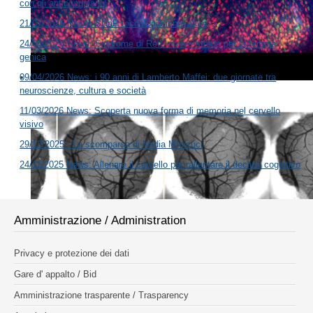
con gli anticoagulanti
21/07/2026 News: SNaP tecnologia innovativa
24/04/2026 News: Sindrome di Rett: nuove strade per la terapia
genica
09/04/2026 News: i 90 anni di Lamberto Maffei: due giornate tra
neuroscienze, cultura e società
11/03/2026 News: Scoperta nuova forma di memoria nel cervello
visivo
29/12/2025 - La scomparsa di Nadia MInicuci
24/11/2025 News: Allenare il cervello per rallentare il declino cognitivo
Amministrazione / Administration
Privacy e protezione dei dati
Gare d' appalto / Bid
Amministrazione trasparente / Trasparency