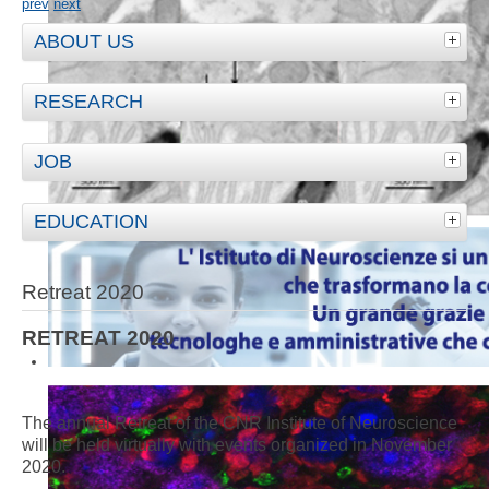
prev
next
ABOUT US
RESEARCH
JOB
EDUCATION
Retreat 2020
RETREAT 2020
The annual Retreat of the CNR Institute of Neuroscience
will be held virtually with events organized in November
2020.