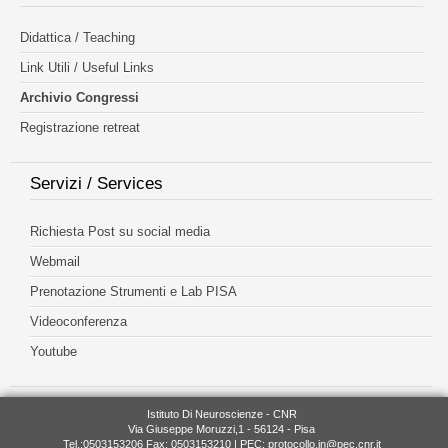
Didattica / Teaching
Link Utili / Useful Links
Archivio Congressi
Registrazione retreat
Servizi / Services
Richiesta Post su social media
Webmail
Prenotazione Strumenti e Lab PISA
Videoconferenza
Youtube
Istituto Di Neuroscienze - CNR
Via Giuseppe Moruzzi,1 - 56124 - Pisa
Tel.:0503153206 Fax: 0503153210 | PEC:
protocollo.in@pec.cnr.it